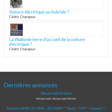
Voiture électrique ou hybride ?
Cédric Changeur
La Wallonie terre d'accueil de la voiture
électrique ?
Cédric Changeur
Dernières annonces
Nissan Leaf Acenta
(Nissan Leaf / Nissan Leaf 24 kwh)
11-03-2019
Superbe BMW I3s 94Ah - 33.2 kWh ** Sport * GPS * Camera **