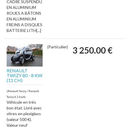
CADRE SUSPENDU
EN ALUMINIUM
ROUES A BÂTONS
EN ALUMINIUM
FREINS A DISQUES
BATTERIE LITH[...]
(Particulier)
3 250.00 €
RENAULT
TWIZY 80 - 8 KW
(11 CH)
(Renault Twizy / Renault
Twizy 6,1 kwh)
Véhicule en très
bon état. Livré avec
vitres en plexiglass
(valeur 500 €).
Valeur neuf