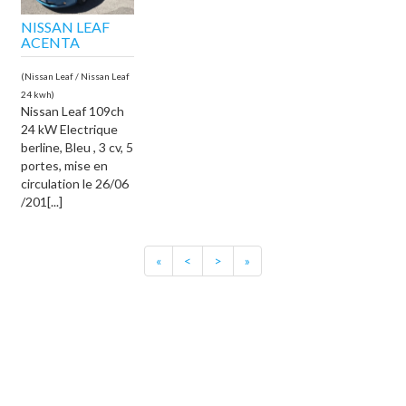
NISSAN LEAF
ACENTA
(Nissan Leaf / Nissan Leaf
24 kwh)
Nissan Leaf 109ch
24 kW Electrique
berline, Bleu , 3 cv, 5
portes, mise en
circulation le 26/06
/201[...]
«
<
>
»