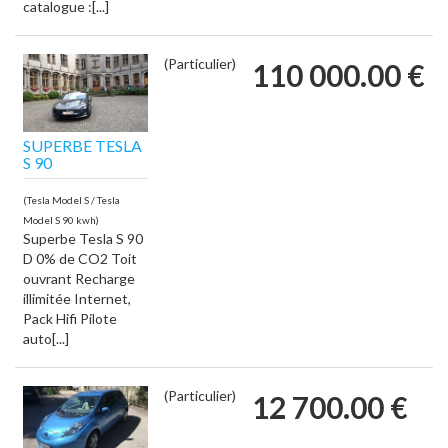
catalogue :[...]
(Particulier)
110 000.00 €
SUPERBE TESLA
S 90
(Tesla Model S / Tesla
Model S 90 kwh)
Superbe Tesla S 90
D 0% de CO2 Toit
ouvrant Recharge
illimitée Internet,
Pack Hifi Pilote
auto[...]
(Particulier)
12 700.00 €