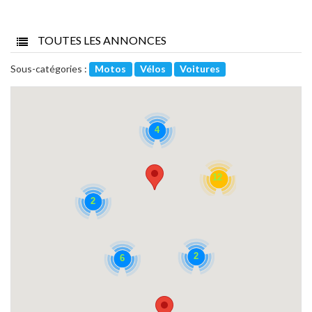
TOUTES LES ANNONCES
Sous-catégories :
Motos
Vélos
Voitures
4
12
2
2
6