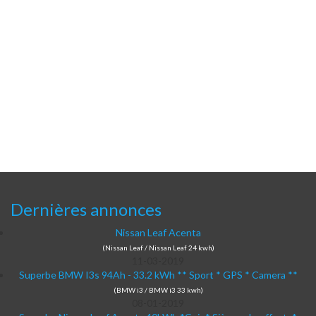
Dernières annonces
Nissan Leaf Acenta
(Nissan Leaf / Nissan Leaf 24 kwh)
11-03-2019
Superbe BMW I3s 94Ah - 33.2 kWh ** Sport * GPS * Camera **
(BMW i3 / BMW i3 33 kwh)
08-01-2019