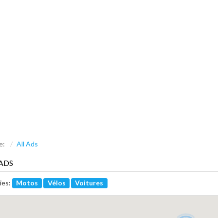
re:
All Ads
ADS
ies:
Motos
Vélos
Voitures