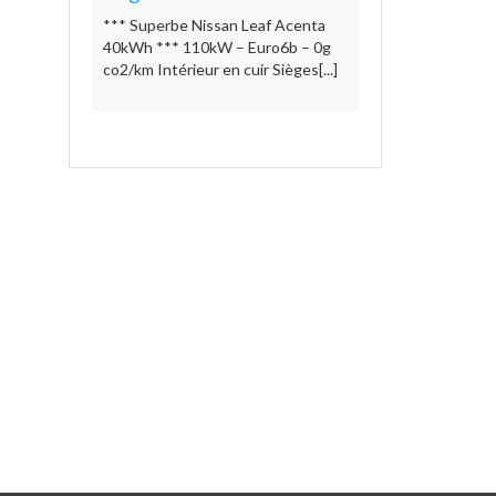
*** Superbe Nissan Leaf Acenta
40kWh *** 110kW – Euro6b – 0g
co2/km Intérieur en cuir Sièges[...]