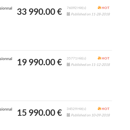
sionnal
76092 Hit(s)
HOT
33 990.00 €
)
Published on 11-28-2018
sionnal
35771 Hit(s)
HOT
19 990.00 €
)
Published on 11-12-2018
sionnal
34529 Hit(s)
HOT
15 990.00 €
)
Published on 10-09-2018