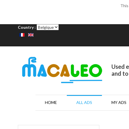
This
Country :
Used el
and to
HOME
ALL ADS
MY ADS