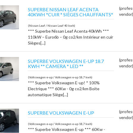
(profes
SUPERBE NISSAN LEAF ACENTA
40KWH *CUIR * SIÈGES CHAUFFANTS*
vendor
(Nissan Leaf / Nissan Leaf 40 kwh)
*** Superbe Nissan Leaf Acenta 40kWh ***
110kW – Euro6b – 0g co2/km Intérieur en cuir
Sièges[...]
(profes
SUPERBE VOLKSWAGEN E-UP 18.7
KWH ** CAMERA * LED **
vendor
(Volkswagen e-up / Volkswagen e-up 18,7 kwh)
*** Superbe Volkswagen E-up! * 100%
Electrique *** 60Kw - 0g co2/km Boite
automatique Siège[...]
(profes
SUPERBE VOLKSWAGEN E-UP
vendor
(Volkswagen e-up / Volkswagen e-up 18,7 kwh)
*** Superbe Volkswagen E-up *** 60Kw -