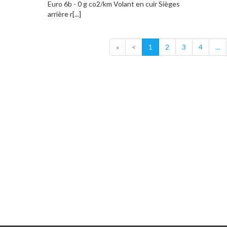
Euro 6b - 0 g co2/km Volant en cuir Sièges
arrière r[...]
«
<
1
2
3
4
...