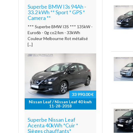
Superbe BMW I3s 94Ah -
33.2 kWh ** Sport * GPS *
Camera **
*** Superbe BMW I3S *** 135kW -
Euro6b - 0g co2/km - 33kWh
Couleur Melbourne Rot métalisé
[...]
33 990.00 €
Nissan Leaf / Nissan Leaf 40 kwh
11-28-2018
Superbe Nissan Leaf
Acenta 40kWh *Cuir *
Sièges chauffants*