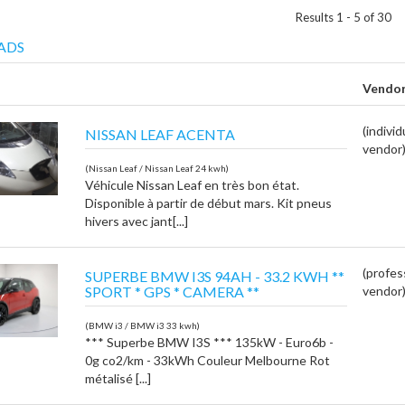
Results 1 - 5 of 30
ADS
Vendo
(individ
NISSAN LEAF ACENTA
vendor
(Nissan Leaf / Nissan Leaf 24 kwh)
Véhicule Nissan Leaf en très bon état.
Disponible à partir de début mars. Kit pneus
hivers avec jant[...]
(profes
SUPERBE BMW I3S 94AH - 33.2 KWH **
SPORT * GPS * CAMERA **
vendor
(BMW i3 / BMW i3 33 kwh)
*** Superbe BMW I3S *** 135kW - Euro6b -
0g co2/km - 33kWh Couleur Melbourne Rot
métalisé [...]