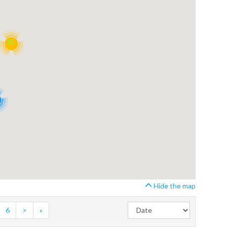
12
Hide the map
6
>
»