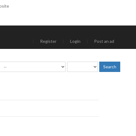
bsite
|
Register
|
Login
|
Post an ad