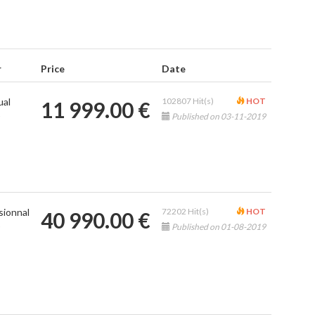
r
Price
Date
ual
102807 Hit(s)
HOT
11 999.00 €
)
Published on 03-11-2019
sionnal
72202 Hit(s)
HOT
40 990.00 €
)
Published on 01-08-2019